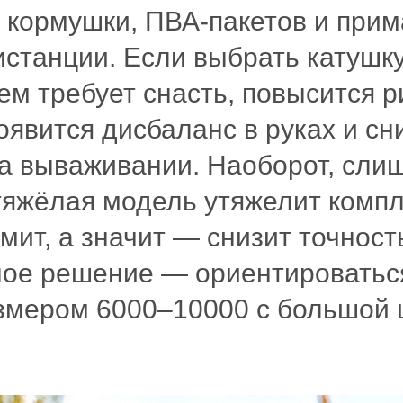
 кормушки, ПВА-пакетов и прим
истанции. Если выбрать катушк
ем требует снасть, повысится р
оявится дисбаланс в руках и сн
на вываживании. Наоборот, сли
тяжёлая модель утяжелит компл
мит, а значит — снизит точност
ое решение — ориентироватьс
змером 6000–10000 с большой 