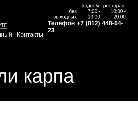
водоем:
ресторан:
без
7:00 -
10:00 -
выходных
19:00
20:00
Телефон
+7 (812) 448-64-
РТЕ
23
чный
Контакты
ли карпа