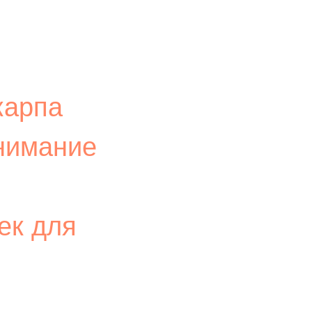
карпа
внимание
ек для