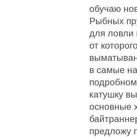
обучаю но
Рыбных пру
для ловли 
от которог
выматыван
в самые н
подробном 
катушку вы
основные х
байтранне
предложу 