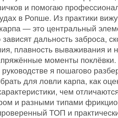
вичков и помогаю профессиона
дах в Ропше. Из практики вижу
карпа — это центральный элем
о зависят дальность заброса, с
ия, плавность вываживания и 
апряжённые моменты поклёвки. 
руководстве я пошагово разбер
брать для ловли карпа, как оце
арактеристики, чем отличаютс
ром и разными типами фрикцион
проверенный ТОП и практическ