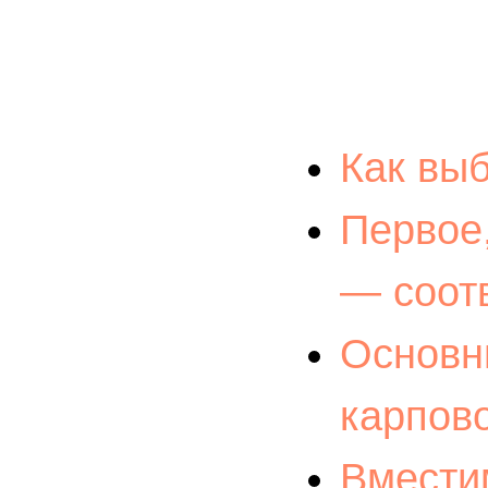
Как выб
Первое,
— соот
Основн
карпов
Вмести