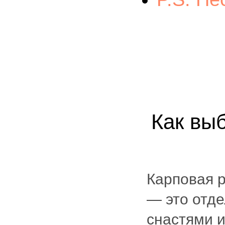
Как вы
Карповая 
— это отд
снастями и