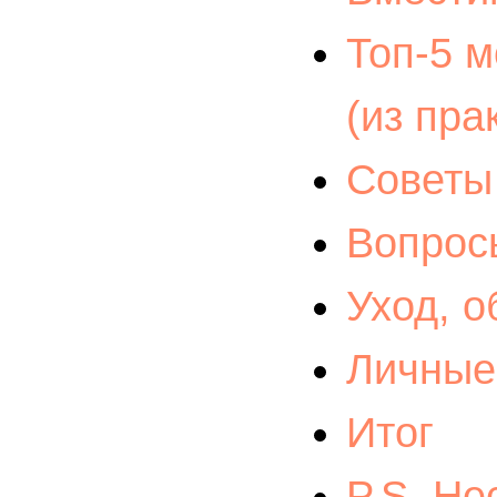
Топ‑5 м
(из пра
Советы 
Вопросы
Уход, 
Личные
Итог
P.S. Не