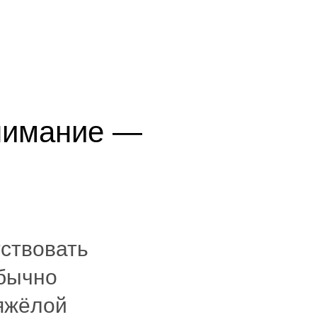
внимание —
тствовать
обычно
тяжёлой