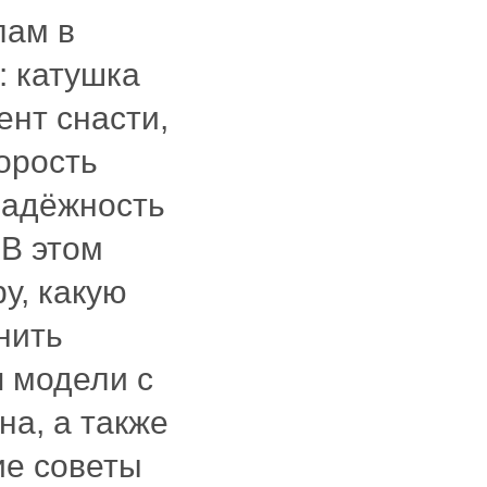
лам в
: катушка
ент снасти,
корость
надёжность
В этом
у, какую
нить
я модели с
а, а также
ие советы