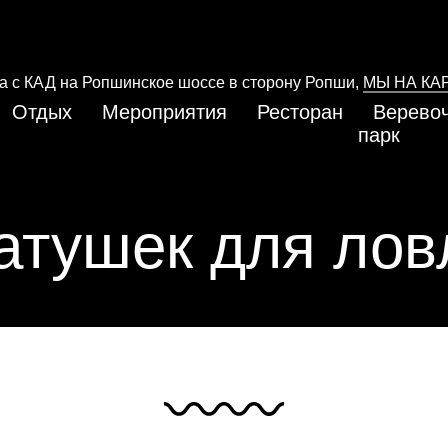
да с КАД на Ропшинское шоссе в сторону Ропши,
МЫ НА КА
Отдых
Мероприятия
Ресторан
Верево
парк
атушек для лов