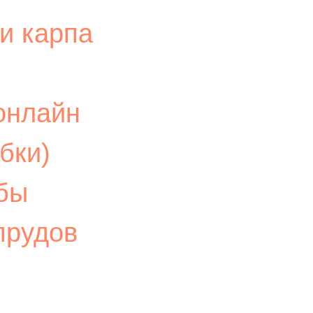
и карпа
онлайн
бки)
жбы
прудов