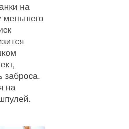
анки на
у меньшего
иск
изится
шком
ект,
ь заброса.
я на
шпулей.