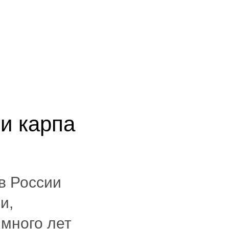
и карпа
в России
и,
 много лет