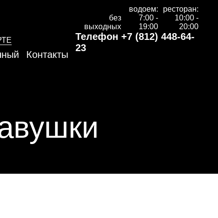
водоем:
ресторан:
без
7:00 -
10:00 -
выходных
19:00
20:00
Телефон
+7 (812) 448-64-
РТЕ
23
чный
Контакты
тавушки