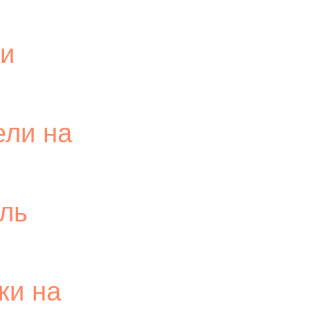
ли
ели на
ель
ки на