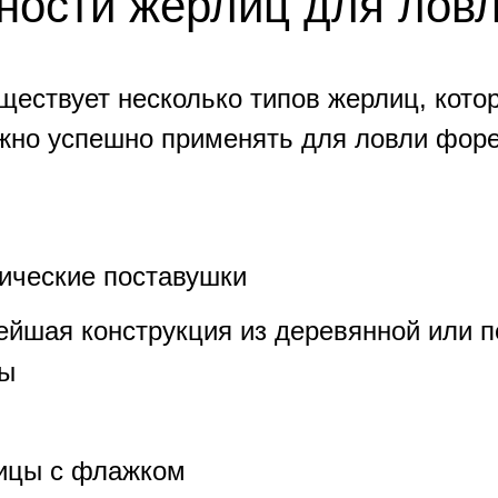
ности жерлиц для лов
ществует несколько типов жерлиц, кото
жно успешно применять для ловли форе
ические поставушки
ейшая конструкция из деревянной или 
вы
ицы с флажком