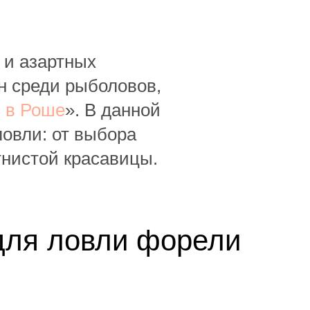
 и азартных
н среди рыболовов,
 в Роше
». В данной
ловли: от выбора
тнистой красавицы.
для ловли форели