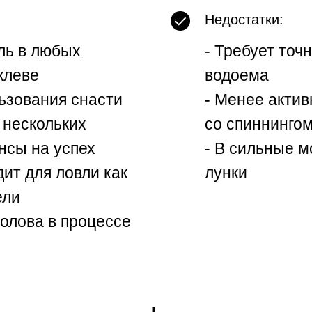
Недостатки:
ль в любых
- Требует точ
клеве
водоема
ьзования снасти
- Менее акти
 нескольких
со спиннингом
нсы на успех
- В сильные 
ит для ловли как
лунки
ели
олова в процессе