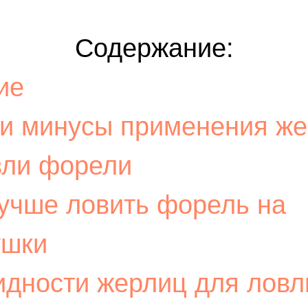
Содержание:
ие
и минусы применения ж
вли форели
лучше ловить форель на
ушки
идности жерлиц для ловл