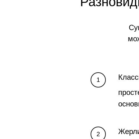
Разновид
Су
мо
Класс
прост
осно
Жерл