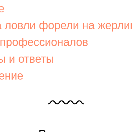
е
а ловли форели на жерли
 профессионалов
ы и ответы
ение