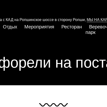
да с КАД на Ропшинское шоссе в сторону Ропши,
МЫ НА КА
Отдых
Мероприятия
Ресторан
Верево
парк
форели на пос