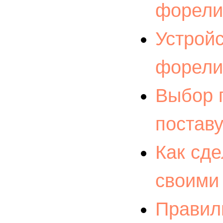
форели
Устрой
форели
Выбор 
постав
Как сд
своими
Правил