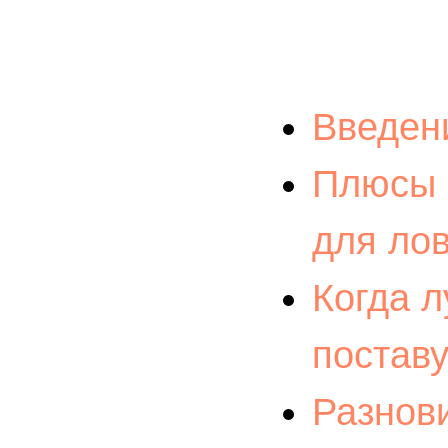
Введен
Плюсы 
для ло
Когда 
постав
Разнов