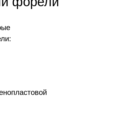
ли форели
рые
ли:
пенопластовой