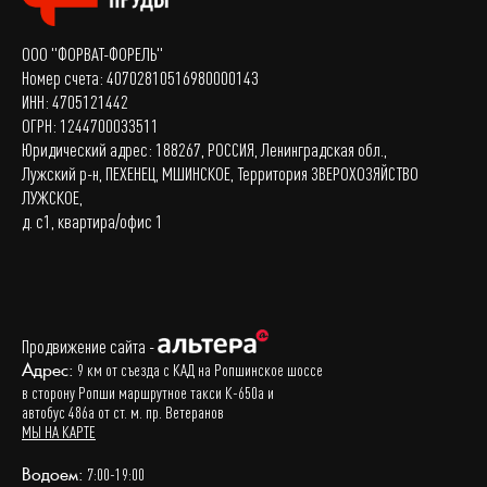
ООО "ФОРВАТ-ФОРЕЛЬ"
Номер счета: 40702810516980000143
ИНН: 4705121442
ОГРН: 1244700033511
Юридический адрес: 188267, РОССИЯ, Ленинградская обл.,
Лужский р-н, ПЕХЕНЕЦ, МШИНСКОЕ, Территория ЗВЕРОХОЗЯЙСТВО
ЛУЖСКОЕ,
д. с1, квартира/офис 1
Продвижение сайта -
Адрес:
9 км от съезда с КАД на Ропшинское шоссе
в сторону Ропши маршрутное такси К-650а и
автобус 486а от ст. м. пр. Ветеранов
МЫ НА КАРТЕ
Водоем:
7:00-19:00