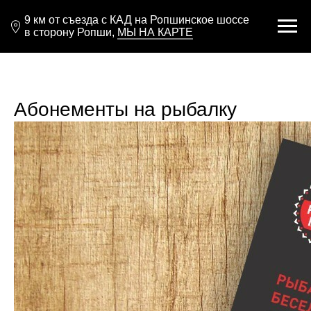
9 км от съезда с КАД на Ропшинское шоссе
в сторону Ропши,
МЫ НА КАРТЕ
Абонементы на рыбалку