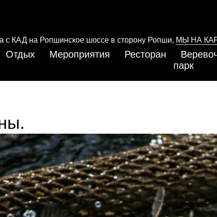
да с КАД на Ропшинское шоссе в сторону Ропши,
МЫ НА КА
Отдых
Мероприятия
Ресторан
Верево
парк
ны.