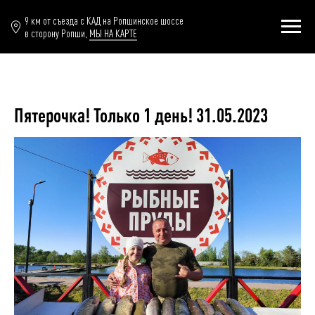
9 км от съезда с КАД на Ропшинское шоссе
в сторону Ропши,
МЫ НА КАРТЕ
Пятерочка! Только 1 день! 31.05.2023