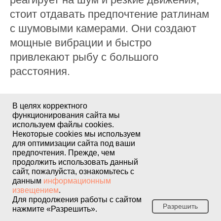
стоит отдавать предпочтение ратлинам
с шумовыми камерами. Они создают
мощные вибрации и быстро
привлекают рыбу с большого
расстояния.
Если же щука пассивна и осторожна,
В целях корректного
лучше использовать вибы или тихие
функционирования сайта мы
используем файлы cookies.
ратлины без шумовых элементов.
Некоторые cookies мы используем
Такая приманка работает мягче и не
для оптимизации сайта под ваши
предпочтения. Прежде, чем
вызывает подозрений. Часто именно
продолжить использовать данный
«тихая» игра оказывается более
сайт, пожалуйста, ознакомьтесь с
данным
информационным
результативной в сложных условиях.
извещением
.
Для продолжения работы с сайтом
Разрешить
нажмите «Разрешить».
Опытные рыболовы всегда имеют в