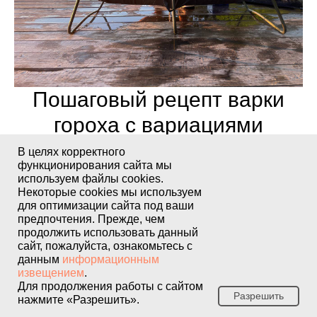
Пошаговый рецепт варки
гороха с вариациями
В целях корректного
функционирования сайта мы
используем файлы cookies.
Каждый рыбак рано или поздно находит
Некоторые cookies мы используем
свой идеальный способ приготовления.
для оптимизации сайта под ваши
предпочтения. Прежде, чем
Вот универсальный рецепт, который можно
продолжить использовать данный
подстроить под конкретные условия ловли:
сайт, пожалуйста, ознакомьтесь с
данным
информационным
извещением
.
Для продолжения работы с сайтом
Замачиваем 500 г цельного гороха в
Разрешить
нажмите «Разрешить».
холодной воде на 10–12 часов.